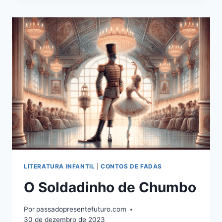
LÍRICA
DE
YIRUMA
E
A
JORNADA
VISUAL
‘DO
ZERO
AOS
100
ANOS’
E
MUITO
MAIS
LITERATURA INFANTIL
|
CONTOS DE FADAS
O Soldadinho de Chumbo
Por
passadopresentefuturo.com
30 de dezembro de 2023