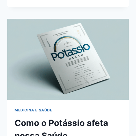
PAIXÃO
EM
MOVIMENTO
|
MELHORES
MÚSICAS
E
VÍDEOS
DESSA
DANÇA
MEDICINA E SAÚDE
Como o Potássio afeta
nossa Saúde