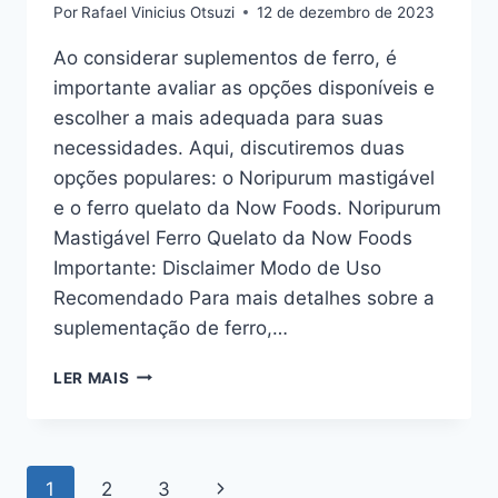
Por
Rafael Vinicius Otsuzi
12 de dezembro de 2023
Ao considerar suplementos de ferro, é
importante avaliar as opções disponíveis e
escolher a mais adequada para suas
necessidades. Aqui, discutiremos duas
opções populares: o Noripurum mastigável
e o ferro quelato da Now Foods. Noripurum
Mastigável Ferro Quelato da Now Foods
Importante: Disclaimer Modo de Uso
Recomendado Para mais detalhes sobre a
suplementação de ferro,…
ORIENTAÇÕES
LER MAIS
PRÁTICAS
SOBRE
SUPLEMENTAÇÃO
DE
Navegação
Página
1
2
3
FERRO