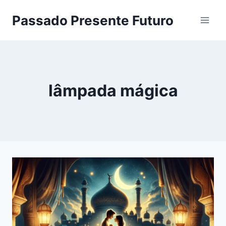
Pular
Passado Presente Futuro
para
o
Conteúdo
lâmpada mágica