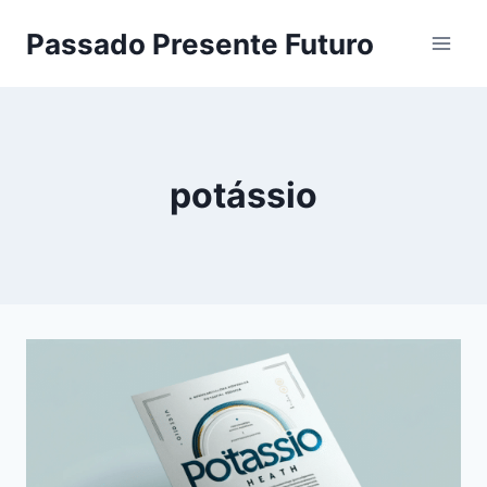
Pular
Passado Presente Futuro
para
o
Conteúdo
potássio