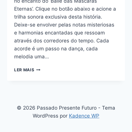
no encanto do ‘Baile das Máscaras
Eternas’. Clique no botão abaixo e acione a
trilha sonora exclusiva desta história.
Deixe-se envolver pelas notas misteriosas
e harmonias encantadas que ressoam
através dos corredores do tempo. Cada
acorde é um passo na dança, cada
melodia uma…
O
LER MAIS
BAILE
DAS
MÁSCARAS
ETERNAS:
O
SEGREDO
© 2026 Passado Presente Futuro - Tema
DAS
WordPress por
Kadence WP
ALMAS
APRISIONADAS